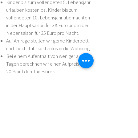
Kinder bis zum vollendeten 5. Lebensjahr
urlauben kostenlos, Kinder bis zum
vollendeten 10. Lebensjahr übernachten
in der Hauptsaison für 38 Euro und in der
Nebensaison für 35 Euro pro Nacht.
Auf Anfrage stellen wir gerne Kinderbett
und -hochstuhl kostenlos in die Wohnung
Bei einem Aufenthalt von weniger als 3
Tagen berechnen wir einen Aufpreis von
20% auf den Tagespreis
Die Ortstaxe in Höhe von Euro 1,75 pro
Gast und Nacht wird getrennt vor Ort
verrechnet. Kinder und Jugendliche unter
14 Jahren sind von der Ortstaxe befreit.
Endreinigung pro Wohnung (mit Hund)
Euro 65,00
Für Haustiere berechnen wir Euro 20,00
pro Tag