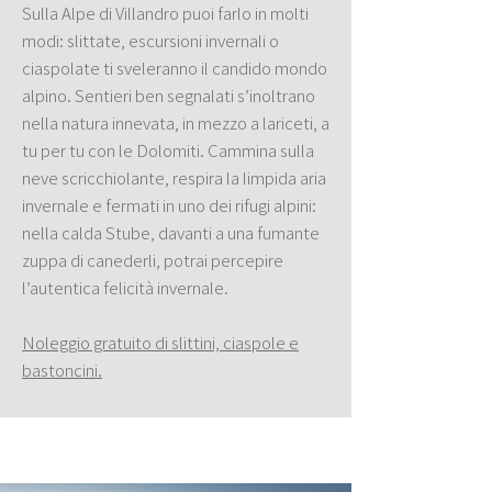
Sulla Alpe di Villandro puoi farlo in molti
modi: slittate, escursioni invernali o
ciaspolate ti sveleranno il candido mondo
alpino. Sentieri ben segnalati s’inoltrano
nella natura innevata, in mezzo a lariceti, a
tu per tu con le Dolomiti. Cammina sulla
neve scricchiolante, respira la limpida aria
invernale e fermati in uno dei rifugi alpini:
nella calda Stube, davanti a una fumante
zuppa di canederli, potrai percepire
l’autentica felicità invernale.
Noleggio gratuito di slittini, ciaspole e
bastoncini.