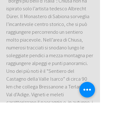
“Borghi più belli d’Italia”: Chiusa non ha
ispirato solo l’artista tedesco Albrecht
Dürer. Il Monastero di Sabiona sorveglia
l’incantevole centro storico, che si può
raggiungere percorrendo un sentiero
molto piacevole. Nell’area di Chiusa,
numerosi tracciati si snodano lungo le
soleggiate pendici a mezza montagna per
raggiungere alpeggi e punti panoramici.
Uno dei più noti è il “Sentiero del
Castagno della Valle Isarco” di circa 90
km che collega Bressanone a Terlano in
Val d’Adige. Vigneti e meleti
caratterizzano il paesaggio e, in autunno, i
viticoltori vi invitano al Törggelen per
degustare i vini della Valle Isarco.