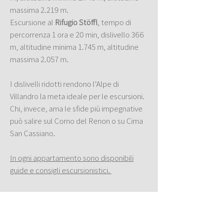
massima 2.219 m.
Escursione al
Rifugio Stöffl
, tempo di
percorrenza 1 ora e 20 min, dislivello 366
m, altitudine minima 1.745 m, altitudine
massima 2.057 m.
I dislivelli ridotti rendono l’Alpe di
Villandro la meta ideale per le escursioni.
Chi, invece, ama le sfide più impegnative
può salire sul Corno del Renon o su Cima
San Cassiano.
In ogni appartamento sono disponibili
guide e consigli escursionistici.